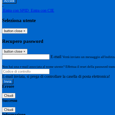
-
Entra con SPID
Entra con CIE
Seleziona utente
button close
×
Recupero password
button close
×
E-mail
Verrà inviato un messaggio all'indirizz
Non hai una e-mail associata al nome utente? Effettua il reset della password tram
E-mail inviata, si prega di controllare la casella di posta elettronica!
Errore
Chiudi
Successo
Chiudi
Informazione