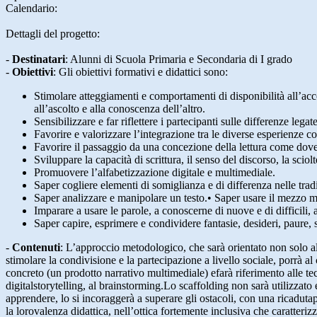
Calendario:
Dettagli del progetto:
-
Destinatari
:
Alunni di Scuola Primaria e Secondaria di I grado
-
Obiettivi
:
Gli obiettivi formativi e didattici sono:
Stimolare atteggiamenti e comportamenti di disponibilità all’acc
all’ascolto e alla conoscenza dell’altro.
Sensibilizzare e far riflettere i partecipanti sulle differenze leg
Favorire e valorizzare l’integrazione tra le diverse esperienze co
Favorire il passaggio da una concezione della lettura come dover
Sviluppare la capacità di scrittura, il senso del discorso, la sciol
Promuovere l’alfabetizzazione digitale e multimediale.
Saper cogliere elementi di somiglianza e di differenza nelle tradiz
Saper analizzare e manipolare un testo.• Saper usare il mezzo 
Imparare a usare le parole, a conoscerne di nuove e di difficili, 
Saper capire, esprimere e condividere fantasie, desideri, paure,
-
Contenuti
:
L’approccio metodologico, che sarà orientato non solo alla
stimolare la condivisione e la partecipazione a livello sociale, porrà al 
concreto (un prodotto narrativo multimediale) efarà riferimento alle tec
digitalstorytelling, al brainstorming.Lo scaffolding non sarà utilizza
apprendere, lo si incoraggerà a superare gli ostacoli, con una ricadutap
la lorovalenza didattica, nell’ottica fortemente inclusiva che caratterizza