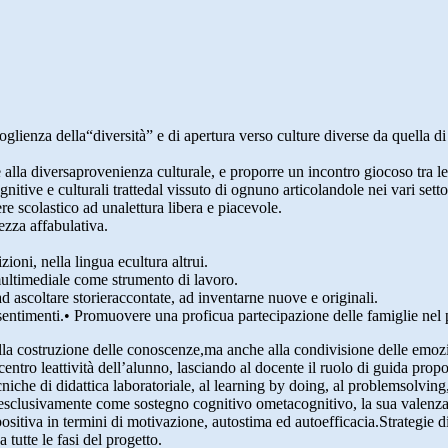
oglienza della“diversità” e di apertura verso culture diverse da quella 
ate alla diversaprovenienza culturale, e proporre un incontro giocoso tra le
gnitive e culturali trattedal vissuto di ognuno articolandole nei vari set
e scolastico ad unalettura libera e piacevole.
tezza affabulativa.
ioni, nella lingua ecultura altrui.
multimediale come strumento di lavoro.
ad ascoltare storieraccontate, ad inventarne nuove e originali.
 sentimenti.• Promuovere una proficua partecipazione delle famiglie nel
 costruzione delle conoscenze,ma anche alla condivisione delle emozioni, 
centro leattività dell’alunno, lasciando al docente il ruolo di guida propos
niche di didattica laboratoriale, al learning by doing, al problemsolving,
to esclusivamente come sostegno cognitivo ometacognitivo, la sua valenz
ositiva in termini di motivazione, autostima ed autoefficacia.Strategie di
 tutte le fasi del progetto.