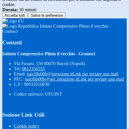
cookie.
Durata:
30 minuti
Accetta tutti
Salva le preferenze
Istituto Comprensivo Plinio il vecchio -
Gramsci
Contatti
Istituto Comprensivo Plinio il vecchio - Gramsci
Via Fusaro, 150 80070 Bacoli (Napoli)
Tel:
0812356555
Email:
naic8fp00b@istruzione.it
Link per inviare una mail
PEC:
naic8fp00b@pec.istruzione.it
Link per inviare una mail
C.F.: 96031010638
Codice univoco: UFUINT
Sezione Link Utili
Cookie policy