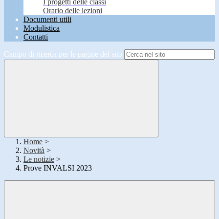
I progetti delle classi
Orario delle lezioni
Documenti utili
Modulistica
Contatti
Campo di ricerca per le pagine del sito
Home
>
Novità
>
Le notizie
>
Prove INVALSI 2023