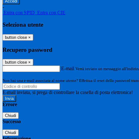
-
Entra con SPID
Entra con CIE
Seleziona utente
button close
×
Recupero password
button close
×
E-mail
Verrà inviato un messaggio all'indirizz
Non hai una e-mail associata al nome utente? Effettua il reset della password tram
E-mail inviata, si prega di controllare la casella di posta elettronica!
Errore
Chiudi
Successo
Chiudi
Informazione