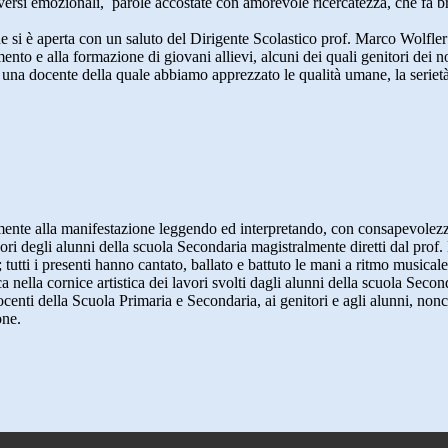
«versi emozionali, parole accostate con amorevole ricercatezza, che fa br
e si è aperta con un saluto del Dirigente Scolastico prof. Marco Wolfler
ento e alla formazione di giovani allievi, alcuni dei quali genitori dei no
 una docente della quale abbiamo apprezzato le qualità umane, la seriet
mente alla manifestazione leggendo ed interpretando, con consapevolezza 
canori degli alunni della scuola Secondaria magistralmente diretti dal p
tutti i presenti hanno cantato, ballato e battuto le mani a ritmo musicale
a nella cornice artistica dei lavori svolti dagli alunni della scuola Se
centi della Scuola Primaria e Secondaria, ai genitori e agli alunni, nonc
ione.