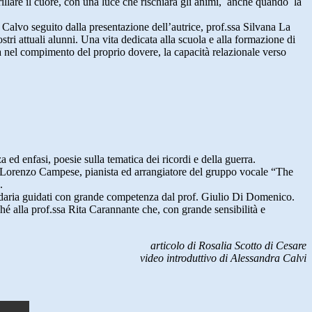
illare il cuore, con una luce che rischiara gli animi, anche quando la
 Calvo seguito dalla presentazione dell’autrice, prof.ssa Silvana La
stri attuali alunni. Una vita dedicata alla scuola e alla formazione di
à nel compimento del proprio dovere, la capacità relazionale verso
ed enfasi, poesie sulla tematica dei ricordi e della guerra.
rof. Lorenzo Campese, pianista ed arrangiatore del gruppo vocale “The
.
condaria guidati con grande competenza dal prof. Giulio Di Domenico.
hé alla prof.ssa Rita Carannante che, con grande sensibilità e
articolo di Rosalia Scotto di Cesare
video introduttivo di Alessandra Calvi