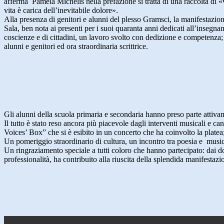
afferma Pamela Michelis nella prefazione si tratta di una raccolta di 
vita è carica dell’inevitabile dolore».
Alla presenza di genitori e alunni del plesso Gramsci, la manifestazion
Sala, ben nota ai presenti per i suoi quaranta anni dedicati all’insegnam
coscienze e di cittadini, un lavoro svolto con dedizione e competenza;
alunni e genitori ed ora straordinaria scrittrice.
Gli alunni della scuola primaria e secondaria hanno preso parte attiva
Il tutto è stato reso ancora più piacevole dagli interventi musicali e 
Voices’ Box” che si è esibito in un concerto che ha coinvolto la platea; 
Un pomeriggio straordinario di cultura, un incontro tra poesia e music
Un ringraziamento speciale a tutti coloro che hanno partecipato: dai do
professionalità, ha contribuito alla riuscita della splendida manifestaz