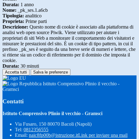
Durata:
1 anno
Nome:
_pk_ses.1.a6cb
Tipologia:
analitico
Proprieta:
Prime parti
Descrizione:
Questo nome di cookie è associato alla piattaforma di
analisi web open source Piwik. Viene utilizzato per aiutare i
proprietari di siti Web a monitorare il comportamento dei visitatori e
misurare le prestazioni del sito. È un cookie di tipo pattern, in cui il
prefisso _pk_ses è seguito da una breve serie di numeri e lettere, che
si ritiene sia un codice di riferimento per il dominio che imposta il
cookie.
Durata:
30 minuti
Accetta tutti
Salva le preferenze
Istituto Comprensivo Plinio il vecchio -
Gramsci
Contatti
Istituto Comprensivo Plinio il vecchio - Gramsci
Via Fusaro, 150 80070 Bacoli (Napoli)
Tel:
0812356555
Email:
naic8fp00b@istruzione.it
Link per inviare una mail