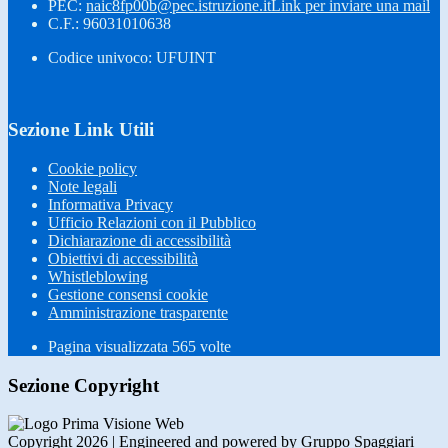
PEC:
naic8fp00b@pec.istruzione.it
Link per inviare una mail
C.F.: 96031010638
Codice univoco: UFUINT
Sezione Link Utili
Cookie policy
Note legali
Informativa Privacy
Ufficio Relazioni con il Pubblico
Dichiarazione di accessibilità
Obiettivi di accessibilità
Whistleblowing
Gestione consensi cookie
Amministrazione trasparente
Pagina visualizzata
565
volte
Sezione Copyright
Copyright 2026 | Engineered and powered by Gruppo Spaggiari