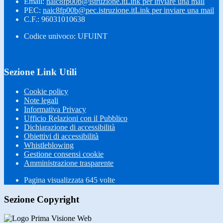
Email:
naic8fp00b@istruzione.it
Link per inviare una mail
PEC:
naic8fp00b@pec.istruzione.it
Link per inviare una mail
C.F.: 96031010638
Codice univoco: UFUINT
Sezione Link Utili
Cookie policy
Note legali
Informativa Privacy
Ufficio Relazioni con il Pubblico
Dichiarazione di accessibilità
Obiettivi di accessibilità
Whistleblowing
Gestione consensi cookie
Amministrazione trasparente
Pagina visualizzata
645
volte
Sezione Copyright