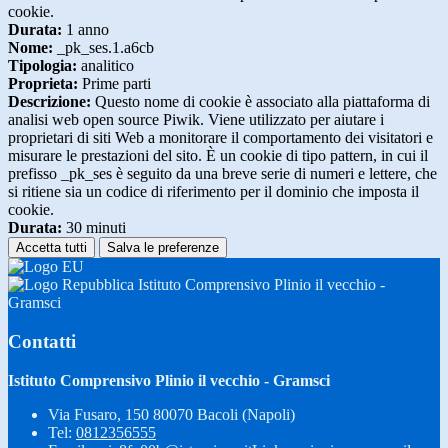
cookie.
Durata:
1 anno
Nome:
_pk_ses.1.a6cb
Tipologia:
analitico
Proprieta:
Prime parti
Descrizione:
Questo nome di cookie è associato alla piattaforma di
analisi web open source Piwik. Viene utilizzato per aiutare i
proprietari di siti Web a monitorare il comportamento dei visitatori e
misurare le prestazioni del sito. È un cookie di tipo pattern, in cui il
prefisso _pk_ses è seguito da una breve serie di numeri e lettere, che
si ritiene sia un codice di riferimento per il dominio che imposta il
cookie.
Durata:
30 minuti
Accetta tutti
Salva le preferenze
Istituto Comprensivo Plinio il vecchio -
Gramsci
Contatti
Istituto Comprensivo Plinio il vecchio - Gramsci
Via Fusaro, 150 80070 Bacoli (Napoli)
Tel:
0812356555