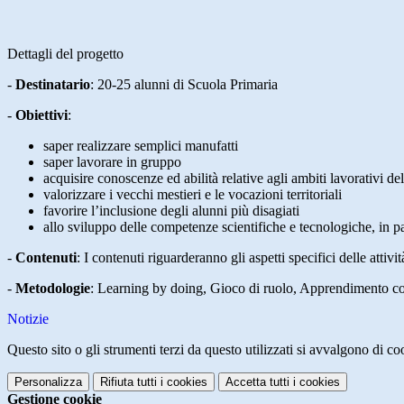
Dettagli del progetto
-
Destinatario
:
20-25 alunni di Scuola Primaria
-
Obiettivi
:
saper realizzare semplici manufatti
saper lavorare in gruppo
acquisire conoscenze ed abilità relative agli ambiti lavorativi del
valorizzare i vecchi mestieri e le vocazioni territoriali
favorire l’inclusione degli alunni più disagiati
allo sviluppo delle competenze scientifiche e tecnologiche, in pa
-
Contenuti
:
I contenuti riguarderanno gli aspetti specifici delle attivit
-
Metodologie
:
Learning by doing, Gioco di ruolo, Apprendimento co
Notizie
Questo sito o gli strumenti terzi da questo utilizzati si avvalgono di coo
Personalizza
Rifiuta tutti
i cookies
Accetta tutti
i cookies
Gestione cookie