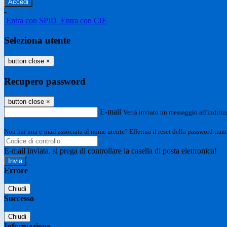
-
Entra con SPID
Entra con CIE
Seleziona utente
button close
×
Recupero password
button close
×
E-mail
Verrà inviato un messaggio all'indirizz
Non hai una e-mail associata al nome utente? Effettua il reset della password tram
E-mail inviata, si prega di controllare la casella di posta elettronica!
Errore
Chiudi
Successo
Chiudi
Informazione