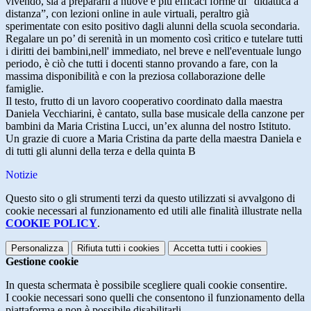
vivendo, sia a prepararli a nuove e più efficaci forme di “didattica a
distanza”, con lezioni online in aule virtuali, peraltro già
sperimentate con esito positivo dagli alunni della scuola secondaria.
Regalare un po’ di serenità in un momento così critico e tutelare tutti
i diritti dei bambini,nell' immediato, nel breve e nell'eventuale lungo
periodo, è ciò che tutti i docenti stanno provando a fare, con la
massima disponibilità e con la preziosa collaborazione delle
famiglie.
Il testo, frutto di un lavoro cooperativo coordinato dalla maestra
Daniela Vecchiarini, è cantato, sulla base musicale della canzone per
bambini da Maria Cristina Lucci, un’ex alunna del nostro Istituto.
Un grazie di cuore a Maria Cristina da parte della maestra Daniela e
di tutti gli alunni della terza e della quinta B
Notizie
Questo sito o gli strumenti terzi da questo utilizzati si avvalgono di
cookie necessari al funzionamento ed utili alle finalità illustrate nella
COOKIE POLICY
.
Personalizza
Rifiuta tutti
i cookies
Accetta tutti
i cookies
Gestione cookie
In questa schermata è possibile scegliere quali cookie consentire.
I cookie necessari sono quelli che consentono il funzionamento della
piattaforma e non è possibile disabilitarli.