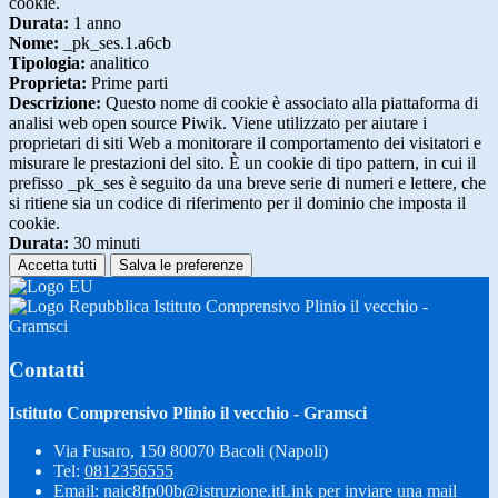
cookie.
Durata:
1 anno
Nome:
_pk_ses.1.a6cb
Tipologia:
analitico
Proprieta:
Prime parti
Descrizione:
Questo nome di cookie è associato alla piattaforma di
analisi web open source Piwik. Viene utilizzato per aiutare i
proprietari di siti Web a monitorare il comportamento dei visitatori e
misurare le prestazioni del sito. È un cookie di tipo pattern, in cui il
prefisso _pk_ses è seguito da una breve serie di numeri e lettere, che
si ritiene sia un codice di riferimento per il dominio che imposta il
cookie.
Durata:
30 minuti
Accetta tutti
Salva le preferenze
Istituto Comprensivo Plinio il vecchio -
Gramsci
Contatti
Istituto Comprensivo Plinio il vecchio - Gramsci
Via Fusaro, 150 80070 Bacoli (Napoli)
Tel:
0812356555
Email:
naic8fp00b@istruzione.it
Link per inviare una mail