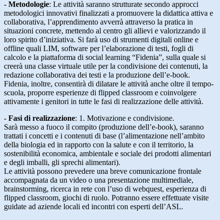
-
Metodologie
:
Le attività saranno strutturate secondo approcci
metodologici innovativi finalizzati a promuovere la didattica attiva e
collaborativa, l’apprendimento avverrà attraverso la pratica in
situazioni concrete, mettendo al centro gli allievi e valorizzando il
loro spirito d’iniziativa. Si farà uso di strumenti digitali online e
offline quali LIM, software per l’elaborazione di testi, fogli di
calcolo e la piattaforma di social learning “Fidenia”, sulla quale si
creerà una classe virtuale utile per la condivisione dei contenuti, la
redazione collaborativa dei testi e la produzione dell’e-book.
​Fidenia, inoltre, consentirà di dilatare le attività anche oltre il tempo-
scuola, proporre esperienze di flipped classroom e coinvolgere
attivamente i genitori in tutte le fasi di realizzazione delle attività.
-
Fasi di realizzazione
: 1. Motivazione e condivisione.
Sarà messo a fuoco il compito (produzione dell’e-book), saranno
trattati i concetti e i contenuti di base (l’alimentazione nell’ambito
della biologia ed in rapporto con la salute e con il territorio, la
sostenibilità economica, ambientale e sociale dei prodotti alimentari
e degli imballi, gli sprechi alimentari).
Le attività possono prevedere una breve comunicazione frontale
accompagnata da un video o una presentazione multimediale,
brainstorming, ricerca in rete con l’uso di webquest, esperienza di
flipped classroom, giochi di ruolo. Potranno essere effettuate visite
guidate ad aziende locali ed incontri con esperti dell’ASL.