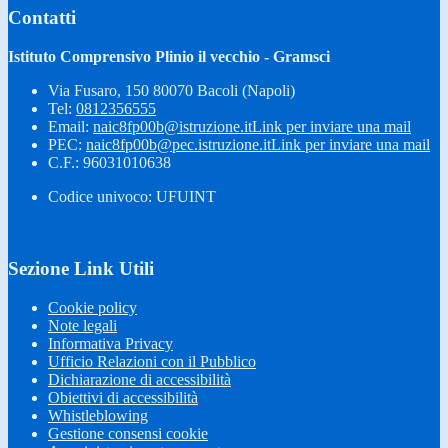
Contatti
Istituto Comprensivo Plinio il vecchio - Gramsci
Via Fusaro, 150 80070 Bacoli (Napoli)
Tel:
0812356555
Email:
naic8fp00b@istruzione.it
Link per inviare una mail
PEC:
naic8fp00b@pec.istruzione.it
Link per inviare una mail
C.F.: 96031010638
Codice univoco: UFUINT
Sezione Link Utili
Cookie policy
Note legali
Informativa Privacy
Ufficio Relazioni con il Pubblico
Dichiarazione di accessibilità
Obiettivi di accessibilità
Whistleblowing
Gestione consensi cookie