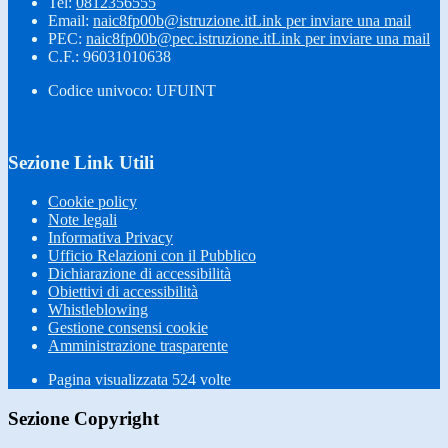
Tel:
0812356555
Email:
naic8fp00b@istruzione.it
Link per inviare una mail
PEC:
naic8fp00b@pec.istruzione.it
Link per inviare una mail
C.F.: 96031010638
Codice univoco: UFUINT
Sezione Link Utili
Cookie policy
Note legali
Informativa Privacy
Ufficio Relazioni con il Pubblico
Dichiarazione di accessibilità
Obiettivi di accessibilità
Whistleblowing
Gestione consensi cookie
Amministrazione trasparente
Pagina visualizzata
524
volte
Sezione Copyright