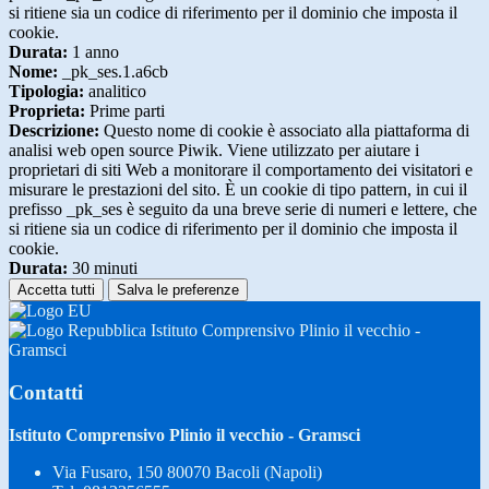
si ritiene sia un codice di riferimento per il dominio che imposta il
cookie.
Durata:
1 anno
Nome:
_pk_ses.1.a6cb
Tipologia:
analitico
Proprieta:
Prime parti
Descrizione:
Questo nome di cookie è associato alla piattaforma di
analisi web open source Piwik. Viene utilizzato per aiutare i
proprietari di siti Web a monitorare il comportamento dei visitatori e
misurare le prestazioni del sito. È un cookie di tipo pattern, in cui il
prefisso _pk_ses è seguito da una breve serie di numeri e lettere, che
si ritiene sia un codice di riferimento per il dominio che imposta il
cookie.
Durata:
30 minuti
Accetta tutti
Salva le preferenze
Istituto Comprensivo Plinio il vecchio -
Gramsci
Contatti
Istituto Comprensivo Plinio il vecchio - Gramsci
Via Fusaro, 150 80070 Bacoli (Napoli)