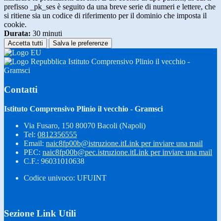
prefisso _pk_ses è seguito da una breve serie di numeri e lettere, che
si ritiene sia un codice di riferimento per il dominio che imposta il
cookie.
Durata:
30 minuti
Accetta tutti
Salva le preferenze
Istituto Comprensivo Plinio il vecchio -
Gramsci
Contatti
Istituto Comprensivo Plinio il vecchio - Gramsci
Via Fusaro, 150 80070 Bacoli (Napoli)
Tel:
0812356555
Email:
naic8fp00b@istruzione.it
Link per inviare una mail
PEC:
naic8fp00b@pec.istruzione.it
Link per inviare una mail
C.F.: 96031010638
Codice univoco: UFUINT
Sezione Link Utili