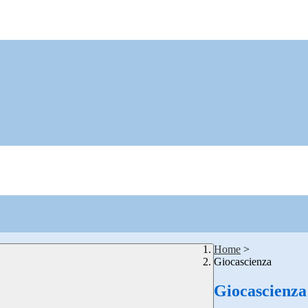
Home
>
Giocascienza
Giocascienza