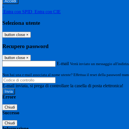
-
Entra con SPID
Entra con CIE
Seleziona utente
button close
×
Recupero password
button close
×
E-mail
Verrà inviato un messaggio all'indirizz
Non hai una e-mail associata al nome utente? Effettua il reset della password tram
E-mail inviata, si prega di controllare la casella di posta elettronica!
Errore
Chiudi
Successo
Chiudi
Informazione