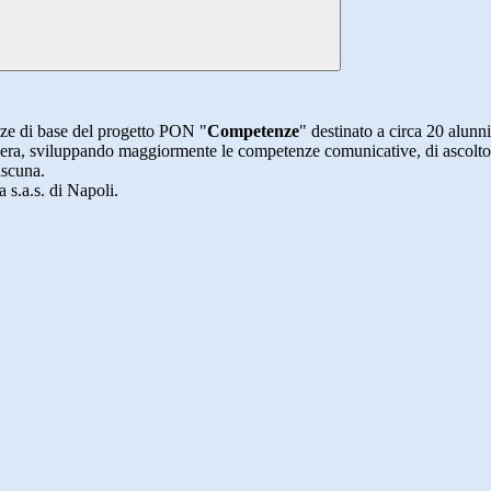
ze di base del progetto PON "
Competenze
" destinato a circa 20 alunn
aniera, sviluppando maggiormente le competenze comunicative, di ascolto
iascuna.
 s.a.s. di Napoli.