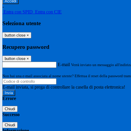
-
Entra con SPID
Entra con CIE
Seleziona utente
button close
×
Recupero password
button close
×
E-mail
Verrà inviato un messaggio all'indirizz
Non hai una e-mail associata al nome utente? Effettua il reset della password tram
E-mail inviata, si prega di controllare la casella di posta elettronica!
Errore
Chiudi
Successo
Chiudi
Informazione