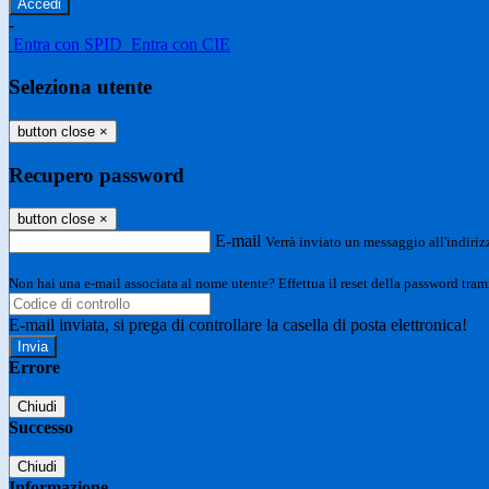
-
Entra con SPID
Entra con CIE
Seleziona utente
button close
×
Recupero password
button close
×
E-mail
Verrà inviato un messaggio all'indirizz
Non hai una e-mail associata al nome utente? Effettua il reset della password tram
E-mail inviata, si prega di controllare la casella di posta elettronica!
Errore
Chiudi
Successo
Chiudi
Informazione