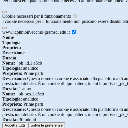
Per conoscere quali sono i cookie necessari al funzionamento potete v
Cookie necessari per il funzionamento
I cookie necessari per il funzionamento non possono essere disabilitati.
www.icplinioilvecchio-gramsci.edu.it
Nome
Tipologia
Proprieta
Descrizione
Durata
Nome:
_pk_id.1.a6cb
Tipologia:
analitico
Proprieta:
Prime parti
Descrizione:
Questo nome di cookie è associato alla piattaforma di ana
prestazioni del sito. È un cookie di tipo pattern, in cui il prefisso _pk
Durata:
1 anno
Nome:
_pk_ses.1.a6cb
Tipologia:
analitico
Proprieta:
Prime parti
Descrizione:
Questo nome di cookie è associato alla piattaforma di ana
prestazioni del sito. È un cookie di tipo pattern, in cui il prefisso _pk
Durata:
30 minuti
Accetta tutti
Salva le preferenze