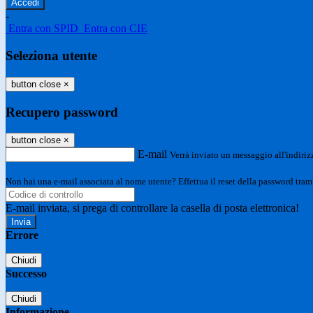
-
Entra con SPID
Entra con CIE
Seleziona utente
button close
×
Recupero password
button close
×
E-mail
Verrà inviato un messaggio all'indirizz
Non hai una e-mail associata al nome utente? Effettua il reset della password tram
E-mail inviata, si prega di controllare la casella di posta elettronica!
Errore
Chiudi
Successo
Chiudi
Informazione