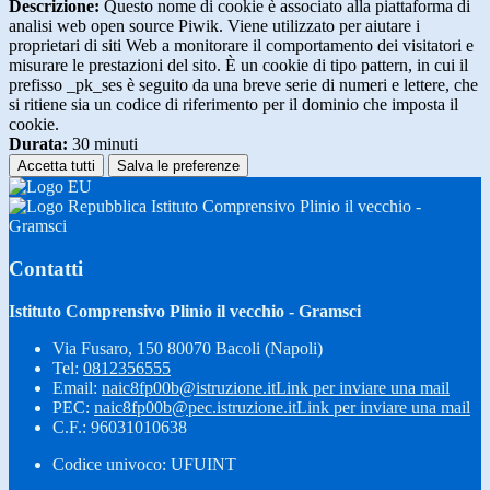
Descrizione:
Questo nome di cookie è associato alla piattaforma di
analisi web open source Piwik. Viene utilizzato per aiutare i
proprietari di siti Web a monitorare il comportamento dei visitatori e
misurare le prestazioni del sito. È un cookie di tipo pattern, in cui il
prefisso _pk_ses è seguito da una breve serie di numeri e lettere, che
si ritiene sia un codice di riferimento per il dominio che imposta il
cookie.
Durata:
30 minuti
Accetta tutti
Salva le preferenze
Istituto Comprensivo Plinio il vecchio -
Gramsci
Contatti
Istituto Comprensivo Plinio il vecchio - Gramsci
Via Fusaro, 150 80070 Bacoli (Napoli)
Tel:
0812356555
Email:
naic8fp00b@istruzione.it
Link per inviare una mail
PEC:
naic8fp00b@pec.istruzione.it
Link per inviare una mail
C.F.: 96031010638
Codice univoco: UFUINT