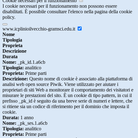
Cookie necessari per il funzionamento
I cookie necessari per il funzionamento non possono essere
disabilitati. È possibile consultare l'elenco nella pagina della cookie
policy.
www.icplinioilvecchio-gramsci.edu.it
Nome
Tipologia
Proprieta
Descrizione
Durata
Nome:
_pk_id.1.a6cb
Tipologia:
analitico
Proprieta:
Prime parti
Descrizione:
Questo nome di cookie è associato alla piattaforma di
analisi web open source Piwik. Viene utilizzato per aiutare i
proprietari di siti Web a monitorare il comportamento dei visitatori e
misurare le prestazioni del sito. È un cookie di tipo pattern, in cui il
prefisso _pk_id è seguito da una breve serie di numeri e lettere, che
si ritiene sia un codice di riferimento per il dominio che imposta il
cookie.
Durata:
1 anno
Nome:
_pk_ses.1.a6cb
Tipologia:
analitico
Proprieta:
Prime parti