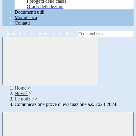
I progetti delle classi
Orario delle lezioni
Documenti utili
Modulistica
Contatti
Campo di ricerca per le pagine del sito
Home
>
Novità
>
Le notizie
>
Comunicazione prove di evacuazione a.s. 2023-2024.