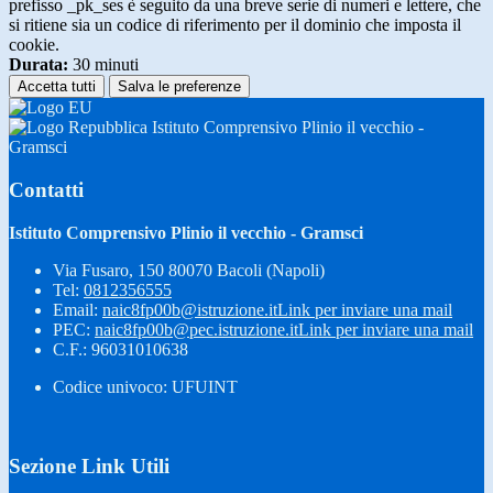
prefisso _pk_ses è seguito da una breve serie di numeri e lettere, che
si ritiene sia un codice di riferimento per il dominio che imposta il
cookie.
Durata:
30 minuti
Accetta tutti
Salva le preferenze
Istituto Comprensivo Plinio il vecchio -
Gramsci
Contatti
Istituto Comprensivo Plinio il vecchio - Gramsci
Via Fusaro, 150 80070 Bacoli (Napoli)
Tel:
0812356555
Email:
naic8fp00b@istruzione.it
Link per inviare una mail
PEC:
naic8fp00b@pec.istruzione.it
Link per inviare una mail
C.F.: 96031010638
Codice univoco: UFUINT
Sezione Link Utili