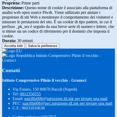
Proprieta:
Prime parti
Descrizione:
Questo nome di cookie è associato alla piattaforma di
analisi web open source Piwik. Viene utilizzato per aiutare i
proprietari di siti Web a monitorare il comportamento dei visitatori e
misurare le prestazioni del sito. È un cookie di tipo pattern, in cui il
prefisso _pk_ses è seguito da una breve serie di numeri e lettere, che
si ritiene sia un codice di riferimento per il dominio che imposta il
cookie.
Durata:
30 minuti
Accetta tutti
Salva le preferenze
Istituto Comprensivo Plinio il vecchio -
Gramsci
Contatti
Istituto Comprensivo Plinio il vecchio - Gramsci
Via Fusaro, 150 80070 Bacoli (Napoli)
Tel:
0812356555
Email:
naic8fp00b@istruzione.it
Link per inviare una mail
PEC:
naic8fp00b@pec.istruzione.it
Link per inviare una mail
C.F.: 96031010638
Codice univoco: UFUINT