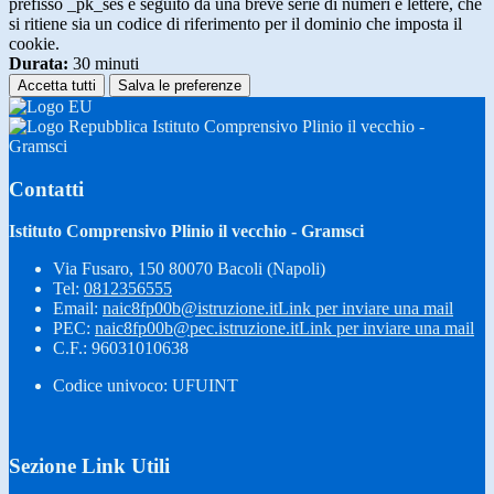
prefisso _pk_ses è seguito da una breve serie di numeri e lettere, che
si ritiene sia un codice di riferimento per il dominio che imposta il
cookie.
Durata:
30 minuti
Accetta tutti
Salva le preferenze
Istituto Comprensivo Plinio il vecchio -
Gramsci
Contatti
Istituto Comprensivo Plinio il vecchio - Gramsci
Via Fusaro, 150 80070 Bacoli (Napoli)
Tel:
0812356555
Email:
naic8fp00b@istruzione.it
Link per inviare una mail
PEC:
naic8fp00b@pec.istruzione.it
Link per inviare una mail
C.F.: 96031010638
Codice univoco: UFUINT
Sezione Link Utili