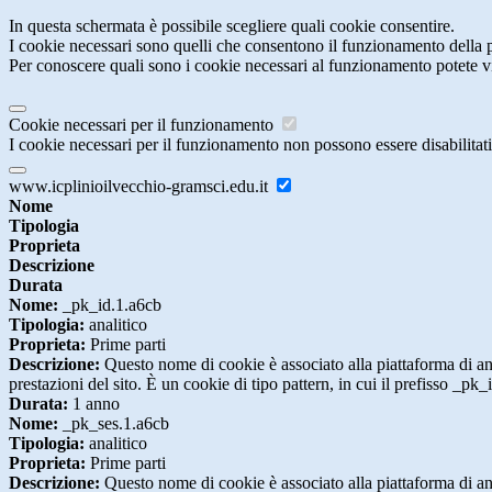
In questa schermata è possibile scegliere quali cookie consentire.
I cookie necessari sono quelli che consentono il funzionamento della pi
Per conoscere quali sono i cookie necessari al funzionamento potete v
Cookie necessari per il funzionamento
I cookie necessari per il funzionamento non possono essere disabilitati.
www.icplinioilvecchio-gramsci.edu.it
Nome
Tipologia
Proprieta
Descrizione
Durata
Nome:
_pk_id.1.a6cb
Tipologia:
analitico
Proprieta:
Prime parti
Descrizione:
Questo nome di cookie è associato alla piattaforma di ana
prestazioni del sito. È un cookie di tipo pattern, in cui il prefisso _pk
Durata:
1 anno
Nome:
_pk_ses.1.a6cb
Tipologia:
analitico
Proprieta:
Prime parti
Descrizione:
Questo nome di cookie è associato alla piattaforma di ana