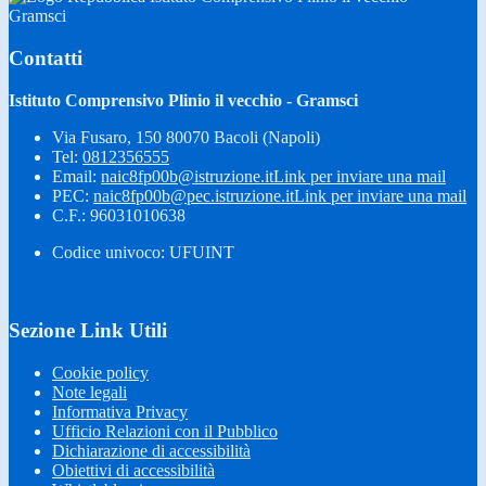
Gramsci
Contatti
Istituto Comprensivo Plinio il vecchio - Gramsci
Via Fusaro, 150 80070 Bacoli (Napoli)
Tel:
0812356555
Email:
naic8fp00b@istruzione.it
Link per inviare una mail
PEC:
naic8fp00b@pec.istruzione.it
Link per inviare una mail
C.F.: 96031010638
Codice univoco: UFUINT
Sezione Link Utili
Cookie policy
Note legali
Informativa Privacy
Ufficio Relazioni con il Pubblico
Dichiarazione di accessibilità
Obiettivi di accessibilità