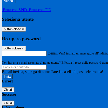
-
Entra con SPID
Entra con CIE
Seleziona utente
button close
×
Recupero password
button close
×
E-mail
Verrà inviato un messaggio all'indirizz
Non hai una e-mail associata al nome utente? Effettua il reset della password tram
E-mail inviata, si prega di controllare la casella di posta elettronica!
Errore
Chiudi
Successo
Chiudi
Informazione