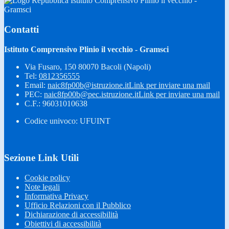
Istituto Comprensivo Plinio il vecchio -
Gramsci
Contatti
Istituto Comprensivo Plinio il vecchio - Gramsci
Via Fusaro, 150 80070 Bacoli (Napoli)
Tel:
0812356555
Email:
naic8fp00b@istruzione.it
Link per inviare una mail
PEC:
naic8fp00b@pec.istruzione.it
Link per inviare una mail
C.F.: 96031010638
Codice univoco: UFUINT
Sezione Link Utili
Cookie policy
Note legali
Informativa Privacy
Ufficio Relazioni con il Pubblico
Dichiarazione di accessibilità
Obiettivi di accessibilità