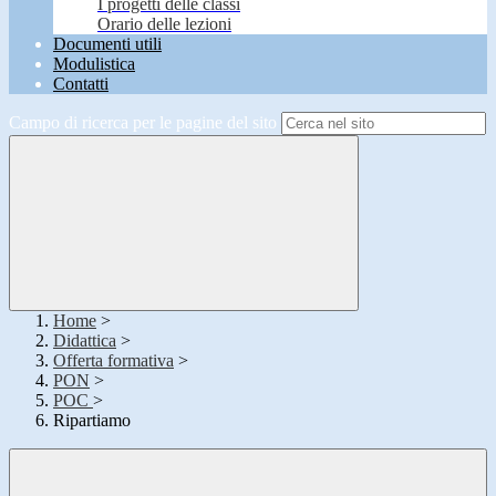
I progetti delle classi
Orario delle lezioni
Documenti utili
Modulistica
Contatti
Campo di ricerca per le pagine del sito
Home
>
Didattica
>
Offerta formativa
>
PON
>
POC
>
Ripartiamo