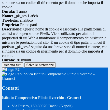
si ritiene sia un codice di riferimento per il dominio che imposta il
cookie.
Durata:
1 anno
Nome:
_pk_ses.1.a6cb
Tipologia:
analitico
Proprieta:
Prime parti
Descrizione:
Questo nome di cookie è associato alla piattaforma di
analisi web open source Piwik. Viene utilizzato per aiutare i
proprietari di siti Web a monitorare il comportamento dei visitatori e
misurare le prestazioni del sito. È un cookie di tipo pattern, in cui il
prefisso _pk_ses è seguito da una breve serie di numeri e lettere, che
si ritiene sia un codice di riferimento per il dominio che imposta il
cookie.
Durata:
30 minuti
Accetta tutti
Salva le preferenze
Istituto Comprensivo Plinio il vecchio -
Gramsci
Contatti
Istituto Comprensivo Plinio il vecchio - Gramsci
Via Fusaro, 150 80070 Bacoli (Napoli)