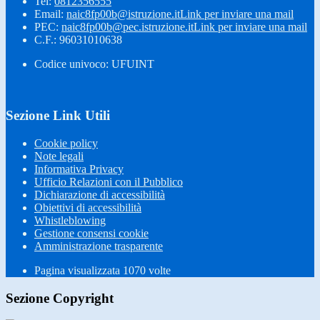
Tel:
0812356555
Email:
naic8fp00b@istruzione.it
Link per inviare una mail
PEC:
naic8fp00b@pec.istruzione.it
Link per inviare una mail
C.F.: 96031010638
Codice univoco: UFUINT
Sezione Link Utili
Cookie policy
Note legali
Informativa Privacy
Ufficio Relazioni con il Pubblico
Dichiarazione di accessibilità
Obiettivi di accessibilità
Whistleblowing
Gestione consensi cookie
Amministrazione trasparente
Pagina visualizzata
1070
volte
Sezione Copyright