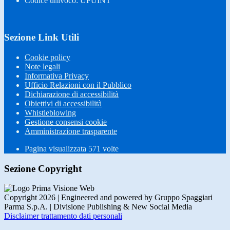
Codice univoco: UFUINT
Sezione Link Utili
Cookie policy
Note legali
Informativa Privacy
Ufficio Relazioni con il Pubblico
Dichiarazione di accessibilità
Obiettivi di accessibilità
Whistleblowing
Gestione consensi cookie
Amministrazione trasparente
Pagina visualizzata
571
volte
Sezione Copyright
Copyright 2026 | Engineered and powered by Gruppo Spaggiari
Parma S.p.A. | Divisione Publishing & New Social Media
Disclaimer trattamento dati personali