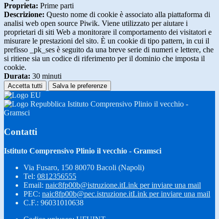
Proprieta:
Prime parti
Descrizione:
Questo nome di cookie è associato alla piattaforma di
analisi web open source Piwik. Viene utilizzato per aiutare i
proprietari di siti Web a monitorare il comportamento dei visitatori e
misurare le prestazioni del sito. È un cookie di tipo pattern, in cui il
prefisso _pk_ses è seguito da una breve serie di numeri e lettere, che
si ritiene sia un codice di riferimento per il dominio che imposta il
cookie.
Durata:
30 minuti
Accetta tutti
Salva le preferenze
Istituto Comprensivo Plinio il vecchio -
Gramsci
Contatti
Istituto Comprensivo Plinio il vecchio - Gramsci
Via Fusaro, 150 80070 Bacoli (Napoli)
Tel:
0812356555
Email:
naic8fp00b@istruzione.it
Link per inviare una mail
PEC:
naic8fp00b@pec.istruzione.it
Link per inviare una mail
C.F.: 96031010638