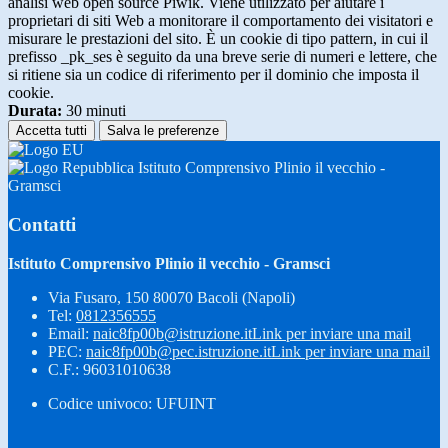
analisi web open source Piwik. Viene utilizzato per aiutare i
proprietari di siti Web a monitorare il comportamento dei visitatori e
misurare le prestazioni del sito. È un cookie di tipo pattern, in cui il
prefisso _pk_ses è seguito da una breve serie di numeri e lettere, che
si ritiene sia un codice di riferimento per il dominio che imposta il
cookie.
Durata:
30 minuti
Accetta tutti
Salva le preferenze
Istituto Comprensivo Plinio il vecchio -
Gramsci
Contatti
Istituto Comprensivo Plinio il vecchio - Gramsci
Via Fusaro, 150 80070 Bacoli (Napoli)
Tel:
0812356555
Email:
naic8fp00b@istruzione.it
Link per inviare una mail
PEC:
naic8fp00b@pec.istruzione.it
Link per inviare una mail
C.F.: 96031010638
Codice univoco: UFUINT