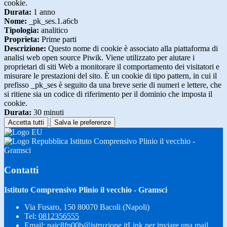
cookie.
Durata:
1 anno
Nome:
_pk_ses.1.a6cb
Tipologia:
analitico
Proprieta:
Prime parti
Descrizione:
Questo nome di cookie è associato alla piattaforma di
analisi web open source Piwik. Viene utilizzato per aiutare i
proprietari di siti Web a monitorare il comportamento dei visitatori e
misurare le prestazioni del sito. È un cookie di tipo pattern, in cui il
prefisso _pk_ses è seguito da una breve serie di numeri e lettere, che
si ritiene sia un codice di riferimento per il dominio che imposta il
cookie.
Durata:
30 minuti
Accetta tutti
Salva le preferenze
Istituto Comprensivo Plinio il vecchio -
Gramsci
Contatti
Istituto Comprensivo Plinio il vecchio - Gramsci
Via Fusaro, 150 80070 Bacoli (Napoli)
Tel:
0812356555
Email:
naic8fp00b@istruzione.it
Link per inviare una mail