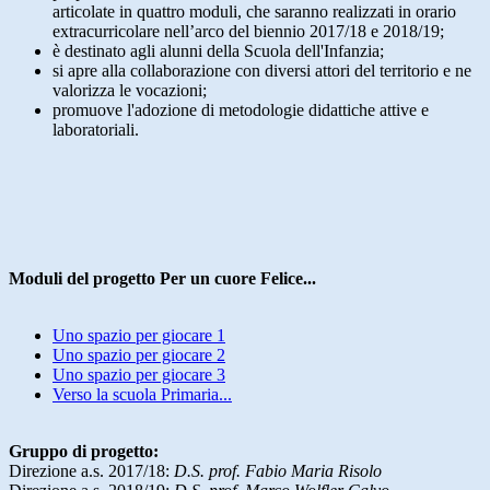
articolate in quattro moduli, che saranno realizzati in orario
extracurricolare nell’arco del biennio 2017/18 e 2018/19;
è destinato agli alunni della Scuola dell'Infanzia;
si apre alla collaborazione con diversi attori del territorio e ne
valorizza le vocazioni;
promuove l'adozione di metodologie didattiche attive e
laboratoriali.
Moduli del progetto Per un cuore Felice...
Uno spazio per giocare 1
Uno spazio per giocare 2
Uno spazio per giocare 3
Verso la scuola Primaria...
Gruppo di progetto:
Direzione a.s. 2017/18:
D.S. prof. Fabio Maria Risolo