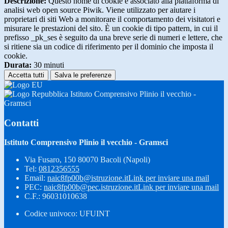
Descrizione:
Questo nome di cookie è associato alla piattaforma di
analisi web open source Piwik. Viene utilizzato per aiutare i
proprietari di siti Web a monitorare il comportamento dei visitatori e
misurare le prestazioni del sito. È un cookie di tipo pattern, in cui il
prefisso _pk_ses è seguito da una breve serie di numeri e lettere, che
si ritiene sia un codice di riferimento per il dominio che imposta il
cookie.
Durata:
30 minuti
Accetta tutti
Salva le preferenze
Istituto Comprensivo Plinio il vecchio -
Gramsci
Contatti
Istituto Comprensivo Plinio il vecchio - Gramsci
Via Fusaro, 150 80070 Bacoli (Napoli)
Tel:
0812356555
Email:
naic8fp00b@istruzione.it
Link per inviare una mail
PEC:
naic8fp00b@pec.istruzione.it
Link per inviare una mail
C.F.: 96031010638
Codice univoco: UFUINT