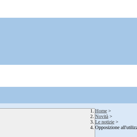
Home
>
Novità
>
Le notizie
>
Opposizione all'utilizz