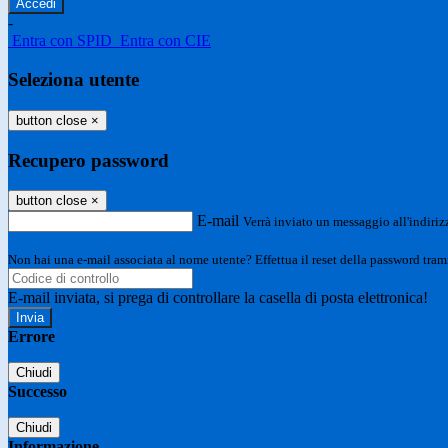
-
Entra con SPID
Entra con CIE
Seleziona utente
button close
×
Recupero password
button close
×
E-mail
Verrà inviato un messaggio all'indirizz
Non hai una e-mail associata al nome utente? Effettua il reset della password tram
E-mail inviata, si prega di controllare la casella di posta elettronica!
Errore
Chiudi
Successo
Chiudi
Informazione