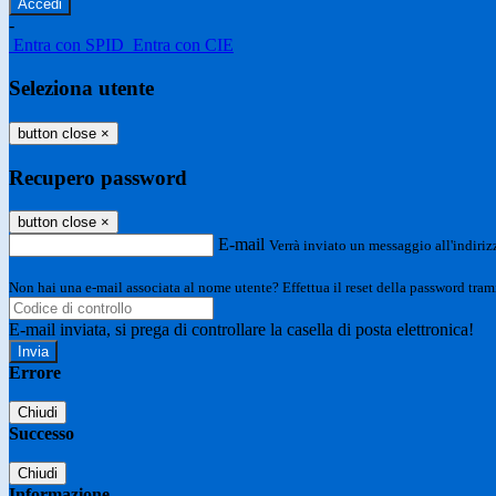
-
Entra con SPID
Entra con CIE
Seleziona utente
button close
×
Recupero password
button close
×
E-mail
Verrà inviato un messaggio all'indirizz
Non hai una e-mail associata al nome utente? Effettua il reset della password tram
E-mail inviata, si prega di controllare la casella di posta elettronica!
Errore
Chiudi
Successo
Chiudi
Informazione