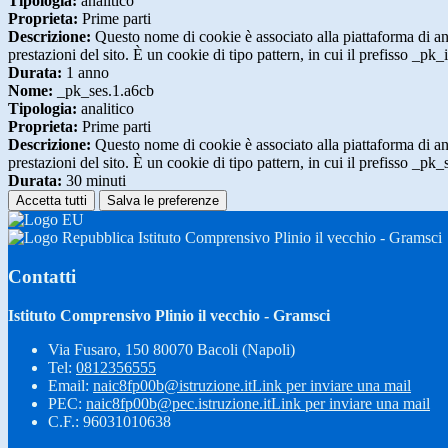
Tipologia:
analitico
Proprieta:
Prime parti
Descrizione:
Questo nome di cookie è associato alla piattaforma di ana
prestazioni del sito. È un cookie di tipo pattern, in cui il prefisso _pk
Durata:
1 anno
Nome:
_pk_ses.1.a6cb
Tipologia:
analitico
Proprieta:
Prime parti
Descrizione:
Questo nome di cookie è associato alla piattaforma di ana
prestazioni del sito. È un cookie di tipo pattern, in cui il prefisso _pk
Durata:
30 minuti
Accetta tutti
Salva le preferenze
Istituto Comprensivo Plinio il vecchio - Gramsci
Contatti
Istituto Comprensivo Plinio il vecchio - Gramsci
Via Fusaro, 150 80070 Bacoli (Napoli)
Tel:
0812356555
Email:
naic8fp00b@istruzione.it
Link per inviare una mail
PEC:
naic8fp00b@pec.istruzione.it
Link per inviare una mail
C.F.: 96031010638