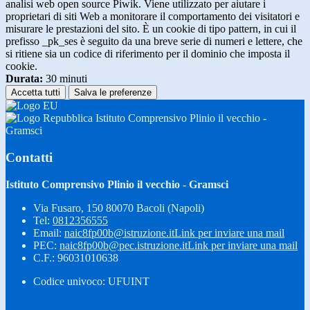
analisi web open source Piwik. Viene utilizzato per aiutare i
proprietari di siti Web a monitorare il comportamento dei visitatori e
misurare le prestazioni del sito. È un cookie di tipo pattern, in cui il
prefisso _pk_ses è seguito da una breve serie di numeri e lettere, che
si ritiene sia un codice di riferimento per il dominio che imposta il
cookie.
Durata:
30 minuti
Accetta tutti
Salva le preferenze
Istituto Comprensivo Plinio il vecchio -
Gramsci
Contatti
Istituto Comprensivo Plinio il vecchio - Gramsci
Via Fusaro, 150 80070 Bacoli (Napoli)
Tel:
0812356555
Email:
naic8fp00b@istruzione.it
Link per inviare una mail
PEC:
naic8fp00b@pec.istruzione.it
Link per inviare una mail
C.F.: 96031010638
Codice univoco: UFUINT