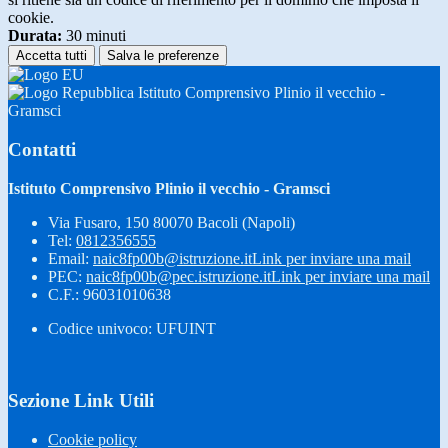
cookie.
Durata:
30 minuti
Accetta tutti
Salva le preferenze
Istituto Comprensivo Plinio il vecchio -
Gramsci
Contatti
Istituto Comprensivo Plinio il vecchio - Gramsci
Via Fusaro, 150 80070 Bacoli (Napoli)
Tel:
0812356555
Email:
naic8fp00b@istruzione.it
Link per inviare una mail
PEC:
naic8fp00b@pec.istruzione.it
Link per inviare una mail
C.F.: 96031010638
Codice univoco: UFUINT
Sezione Link Utili
Cookie policy