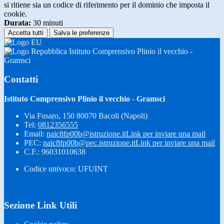
si ritiene sia un codice di riferimento per il dominio che imposta il
cookie.
Durata:
30 minuti
Accetta tutti
Salva le preferenze
Istituto Comprensivo Plinio il vecchio -
Gramsci
Contatti
Istituto Comprensivo Plinio il vecchio - Gramsci
Via Fusaro, 150 80070 Bacoli (Napoli)
Tel:
0812356555
Email:
naic8fp00b@istruzione.it
Link per inviare una mail
PEC:
naic8fp00b@pec.istruzione.it
Link per inviare una mail
C.F.: 96031010638
Codice univoco: UFUINT
Sezione Link Utili