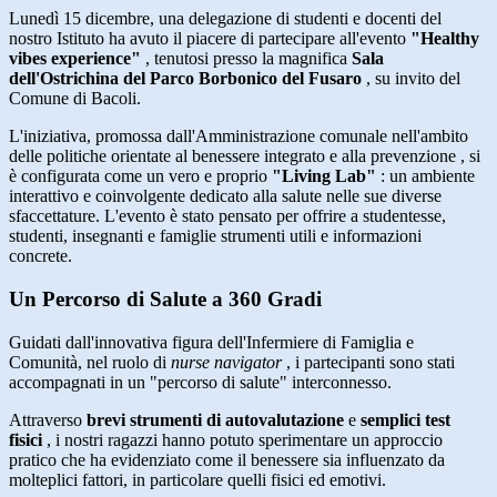
Lunedì 15 dicembre, una delegazione di studenti e docenti del
nostro Istituto ha avuto il piacere di partecipare all'evento
"Healthy
vibes experience"
, tenutosi presso la magnifica
Sala
dell'Ostrichina del Parco Borbonico del Fusaro
, su invito del
Comune di Bacoli
.
L'iniziativa, promossa dall'Amministrazione comunale nell'ambito
delle politiche orientate al benessere integrato e alla prevenzione
, si
è configurata come un vero e proprio
"Living Lab"
: un ambiente
interattivo e coinvolgente dedicato alla salute nelle sue diverse
sfaccettature
.
L'evento è stato pensato per offrire a studentesse,
studenti, insegnanti e famiglie strumenti utili e informazioni
concrete
.
Un Percorso di Salute a 360 Gradi
Guidati dall'innovativa figura dell'Infermiere di Famiglia e
Comunità, nel ruolo di
nurse navigator
, i partecipanti sono stati
accompagnati in un "percorso di salute" interconnesso
.
Attraverso
brevi strumenti di autovalutazione
e
semplici test
fisici
, i nostri ragazzi hanno potuto sperimentare un approccio
pratico che ha evidenziato come il benessere sia influenzato da
molteplici fattori, in particolare quelli fisici ed emotivi
.