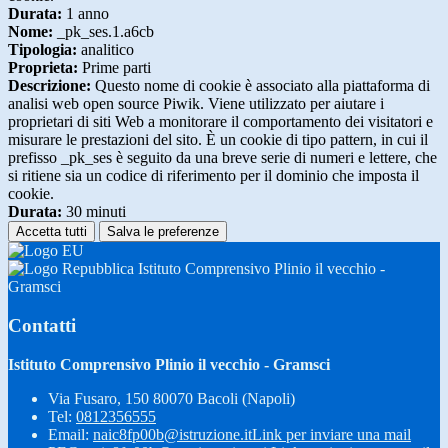
Durata:
1 anno
Nome:
_pk_ses.1.a6cb
Tipologia:
analitico
Proprieta:
Prime parti
Descrizione:
Questo nome di cookie è associato alla piattaforma di
analisi web open source Piwik. Viene utilizzato per aiutare i
proprietari di siti Web a monitorare il comportamento dei visitatori e
misurare le prestazioni del sito. È un cookie di tipo pattern, in cui il
prefisso _pk_ses è seguito da una breve serie di numeri e lettere, che
si ritiene sia un codice di riferimento per il dominio che imposta il
cookie.
Durata:
30 minuti
Accetta tutti
Salva le preferenze
Istituto Comprensivo Plinio il vecchio -
Gramsci
Contatti
Istituto Comprensivo Plinio il vecchio - Gramsci
Via Fusaro, 150 80070 Bacoli (Napoli)
Tel:
0812356555
Email:
naic8fp00b@istruzione.it
Link per inviare una mail