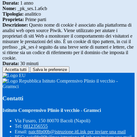
Durata:
1 anno
Nome:
_pk_ses.1.a6cb
Tipologia:
analitico
Proprieta:
Prime parti
Descrizione:
Questo nome di cookie è associato alla piattaforma di
analisi web open source Piwik. Viene utilizzato per aiutare i
proprietari di siti Web a monitorare il comportamento dei visitatori e
misurare le prestazioni del sito. È un cookie di tipo pattern, in cui il
prefisso _pk_ses è seguito da una breve serie di numeri e lettere, che
si ritiene sia un codice di riferimento per il dominio che imposta il
cookie.
Durata:
30 minuti
Accetta tutti
Salva le preferenze
Istituto Comprensivo Plinio il vecchio -
Gramsci
Contatti
Istituto Comprensivo Plinio il vecchio - Gramsci
Via Fusaro, 150 80070 Bacoli (Napoli)
Tel:
0812356555
Email:
naic8fp00b@istruzione.it
Link per inviare una mail