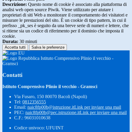
Descrizione:
Questo nome di cookie è associato alla piattaforma di
analisi web open source Piwik. Viene utilizzato per aiutare i
proprietari di siti Web a monitorare il comportamento dei visitatori e
misurare le prestazioni del sito. È un cookie di tipo pattern, in cui il
prefisso _pk_ses è seguito da una breve serie di numeri e lettere, che
si ritiene sia un codice di riferimento per il dominio che imposta il
cookie.
Durata:
30 minuti
Accetta tutti
Salva le preferenze
Istituto Comprensivo Plinio il vecchio -
Gramsci
Contatti
Istituto Comprensivo Plinio il vecchio - Gramsci
Via Fusaro, 150 80070 Bacoli (Napoli)
Tel:
0812356555
Email:
naic8fp00b@istruzione.it
Link per inviare una mail
PEC:
naic8fp00b@pec.istruzione.it
Link per inviare una mail
C.F.: 96031010638
Codice univoco: UFUINT