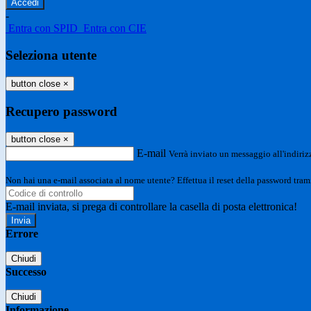
-
Entra con SPID
Entra con CIE
Seleziona utente
button close
×
Recupero password
button close
×
E-mail
Verrà inviato un messaggio all'indirizz
Non hai una e-mail associata al nome utente? Effettua il reset della password tram
E-mail inviata, si prega di controllare la casella di posta elettronica!
Errore
Chiudi
Successo
Chiudi
Informazione