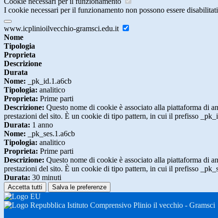
Cookie necessari per il funzionamento
I cookie necessari per il funzionamento non possono essere disabilitati.
www.icplinioilvecchio-gramsci.edu.it
Nome
Tipologia
Proprieta
Descrizione
Durata
Nome:
_pk_id.1.a6cb
Tipologia:
analitico
Proprieta:
Prime parti
Descrizione:
Questo nome di cookie è associato alla piattaforma di ana
prestazioni del sito. È un cookie di tipo pattern, in cui il prefisso _pk
Durata:
1 anno
Nome:
_pk_ses.1.a6cb
Tipologia:
analitico
Proprieta:
Prime parti
Descrizione:
Questo nome di cookie è associato alla piattaforma di ana
prestazioni del sito. È un cookie di tipo pattern, in cui il prefisso _pk
Durata:
30 minuti
Accetta tutti
Salva le preferenze
Istituto Comprensivo Plinio il vecchio - Gramsci