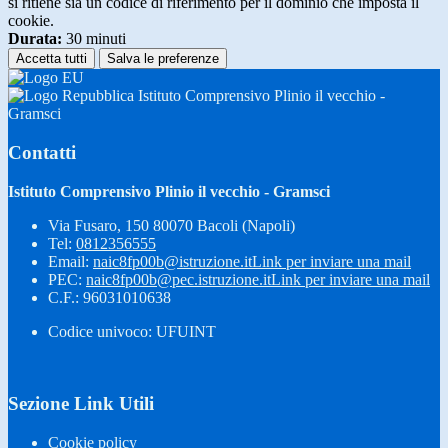
si ritiene sia un codice di riferimento per il dominio che imposta il
cookie.
Durata:
30 minuti
Accetta tutti
Salva le preferenze
Istituto Comprensivo Plinio il vecchio -
Gramsci
Contatti
Istituto Comprensivo Plinio il vecchio - Gramsci
Via Fusaro, 150 80070 Bacoli (Napoli)
Tel:
0812356555
Email:
naic8fp00b@istruzione.it
Link per inviare una mail
PEC:
naic8fp00b@pec.istruzione.it
Link per inviare una mail
C.F.: 96031010638
Codice univoco: UFUINT
Sezione Link Utili
Cookie policy