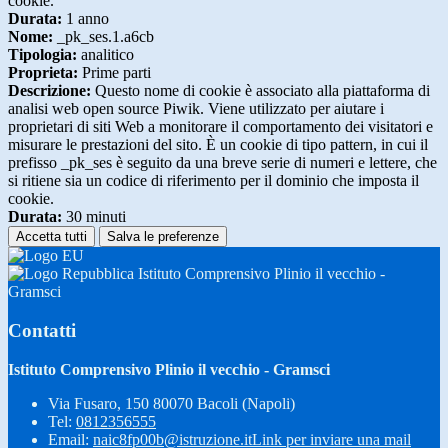
cookie.
Durata:
1 anno
Nome:
_pk_ses.1.a6cb
Tipologia:
analitico
Proprieta:
Prime parti
Descrizione:
Questo nome di cookie è associato alla piattaforma di
analisi web open source Piwik. Viene utilizzato per aiutare i
proprietari di siti Web a monitorare il comportamento dei visitatori e
misurare le prestazioni del sito. È un cookie di tipo pattern, in cui il
prefisso _pk_ses è seguito da una breve serie di numeri e lettere, che
si ritiene sia un codice di riferimento per il dominio che imposta il
cookie.
Durata:
30 minuti
Accetta tutti
Salva le preferenze
Istituto Comprensivo Plinio il vecchio -
Gramsci
Contatti
Istituto Comprensivo Plinio il vecchio - Gramsci
Via Fusaro, 150 80070 Bacoli (Napoli)
Tel:
0812356555
Email:
naic8fp00b@istruzione.it
Link per inviare una mail