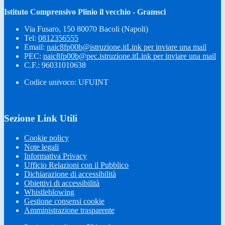
Istituto Comprensivo Plinio il vecchio - Gramsci
Via Fusaro, 150 80070 Bacoli (Napoli)
Tel:
0812356555
Email:
naic8fp00b@istruzione.it
Link per inviare una mail
PEC:
naic8fp00b@pec.istruzione.it
Link per inviare una mail
C.F.: 96031010638
Codice univoco: UFUINT
Sezione Link Utili
Cookie policy
Note legali
Informativa Privacy
Ufficio Relazioni con il Pubblico
Dichiarazione di accessibilità
Obiettivi di accessibilità
Whistleblowing
Gestione consensi cookie
Amministrazione trasparente