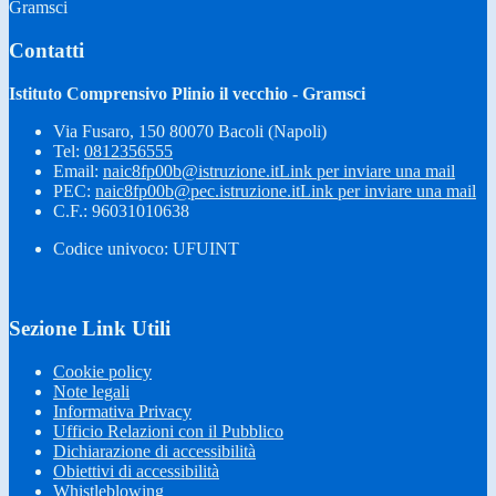
Gramsci
Contatti
Istituto Comprensivo Plinio il vecchio - Gramsci
Via Fusaro, 150 80070 Bacoli (Napoli)
Tel:
0812356555
Email:
naic8fp00b@istruzione.it
Link per inviare una mail
PEC:
naic8fp00b@pec.istruzione.it
Link per inviare una mail
C.F.: 96031010638
Codice univoco: UFUINT
Sezione Link Utili
Cookie policy
Note legali
Informativa Privacy
Ufficio Relazioni con il Pubblico
Dichiarazione di accessibilità
Obiettivi di accessibilità
Whistleblowing