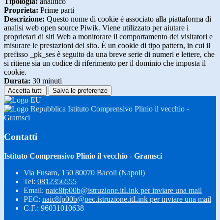
Tipologia:
analitico
Proprieta:
Prime parti
Descrizione:
Questo nome di cookie è associato alla piattaforma di
analisi web open source Piwik. Viene utilizzato per aiutare i
proprietari di siti Web a monitorare il comportamento dei visitatori e
misurare le prestazioni del sito. È un cookie di tipo pattern, in cui il
prefisso _pk_ses è seguito da una breve serie di numeri e lettere, che
si ritiene sia un codice di riferimento per il dominio che imposta il
cookie.
Durata:
30 minuti
Accetta tutti
Salva le preferenze
Istituto Comprensivo Plinio il vecchio -
Gramsci
Contatti
Istituto Comprensivo Plinio il vecchio - Gramsci
Via Fusaro, 150 80070 Bacoli (Napoli)
Tel:
0812356555
Email:
naic8fp00b@istruzione.it
Link per inviare una mail
PEC:
naic8fp00b@pec.istruzione.it
Link per inviare una mail
C.F.: 96031010638