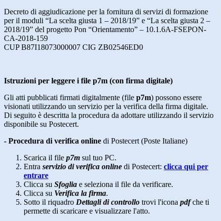
Decreto di aggiudicazione per la fornitura di servizi di formazione
per il moduli “La scelta giusta 1 – 2018/19” e “La scelta giusta 2 –
2018/19” del progetto Pon “Orientamento” – 10.1.6A-FSEPON-
CA-2018-159
CUP B87I18073000007 CIG ZB02546ED0
Istruzioni per leggere i file p7m (con firma digitale)
Gli atti pubblicati firmati digitalmente (file
p7m
) possono essere
visionati utilizzando un servizio per la verifica della firma digitale.
Di seguito è descritta la procedura da adottare utilizzando il servizio
disponibile su Postecert.
- Procedura di verifica online
di Postecert (Poste Italiane)
Scarica il file
p7m
sul tuo PC.
Entra
servizio di verifica online
di Postecert:
clicca qui per
entrare
Clicca su
Sfoglia
e seleziona il file da verificare.
Clicca su
Verifica la firma
.
Sotto il riquadro
Dettagli di controllo
trovi l'icona
pdf
che ti
permette di scaricare e visualizzare l'atto.