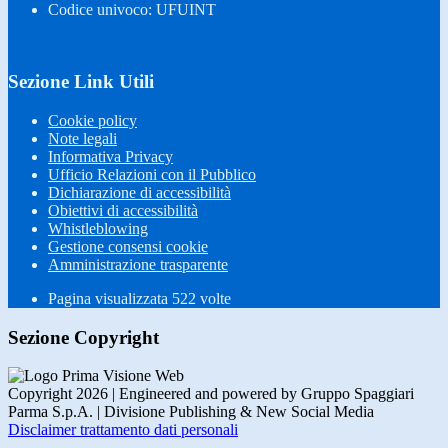
Codice univoco: UFUINT
Sezione Link Utili
Cookie policy
Note legali
Informativa Privacy
Ufficio Relazioni con il Pubblico
Dichiarazione di accessibilità
Obiettivi di accessibilità
Whistleblowing
Gestione consensi cookie
Amministrazione trasparente
Pagina visualizzata
522
volte
Sezione Copyright
Copyright 2026 | Engineered and powered by Gruppo Spaggiari
Parma S.p.A. | Divisione Publishing & New Social Media
Disclaimer trattamento dati personali